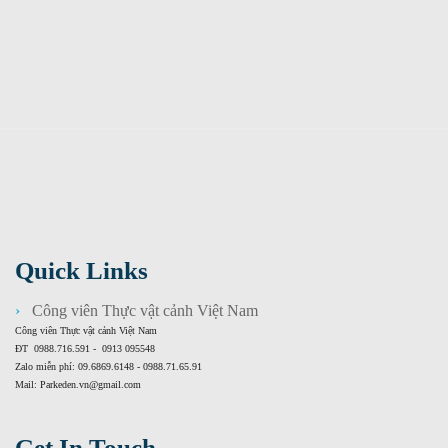
Quick Links
Công viên Thực vật cảnh Việt Nam
Công viên Thực vật cảnh Việt Nam
ĐT 0988.716.591 - 0913 095548
Zalo miễn phí: 09.6869.6148 - 0988.71.65.91
Mail: Parkeden.vn@gmail.com
Get In Touch