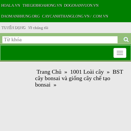
HOALA.VN
THEGIOIHOAHONG.VN
DOGOSANVUON.VN
DAOMANHHUNG.ORG
CAYCANHTHANGLONG.VN / .COM.VN
TUYỂN DỤNG
Về chúng tôi
Toggle
Trang Chủ
»
1001 Loài cây
»
BST
navigatio
cây bonsai và giống cây chế tạo
bonsai
»