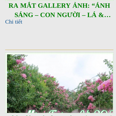
RA MẮT GALLERY ẢNH: “ÁNH
SÁNG – CON NGƯỜI – LÁ &
Chi tiết
HOA”