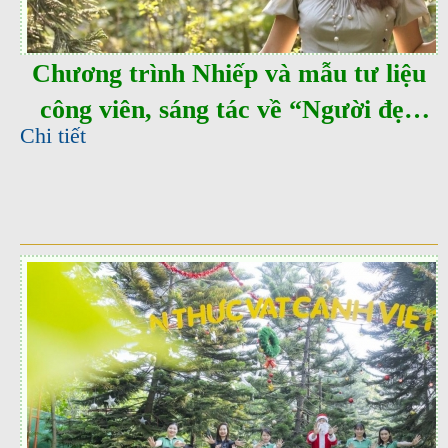
Chương trình Nhiếp và mẫu tư liệu
công viên, sáng tác về “Người đẹp
Chi tiết
đường hoa tường vi cổ sá” và chủ đề
“ Nắng công viên”