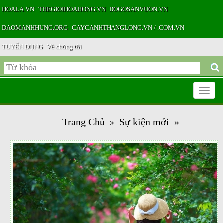
HOALA.VN
THEGIOIHOAHONG.VN
DOGOSANVUON.VN
DAOMANHHUNG.ORG
CAYCANHTHANGLONG.VN / .COM.VN
TUYỂN DỤNG
Về chúng tôi
Toggle
Trang Chủ
»
Sự kiện mới
»
navigatio