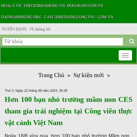
HOALA.VN
THEGIOIHOAHONG.VN
DOGOSANVUON.VN
DAOMANHHUNG.ORG
CAYCANHTHANGLONG.VN / .COM.VN
TUYỂN DỤNG
Về chúng tôi
Toggle
Trang Chủ
»
Sự kiện mới
»
navigatio
Thứ 3, Ngày 22 tháng 08 năm 2023, 09:28
Hơn 100 bạn nhỏ trường mầm non CES
tham gia trải nghiệm tại Công viên thực
vật cảnh Việt Nam
Ngày 18/8 vừa qua, hơn 100 bạn nhỏ trường Mầm non