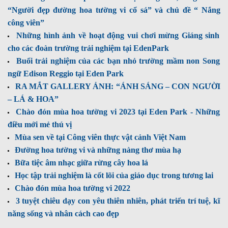
“Người đẹp đường hoa tường vi cổ sá” và chủ đề “ Nắng
công viên”
Những hình ảnh về hoạt động vui chơi mừng Giáng sinh
cho các đoàn trường trải nghiệm tại EdenPark
Buổi trải nghiệm của các bạn nhỏ trường mầm non Song
ngữ Edison Reggio tại Eden Park
RA MẮT GALLERY ẢNH: “ÁNH SÁNG – CON NGƯỜI
– LÁ & HOA”
Chào đón mùa hoa tường vi 2023 tại Eden Park - Những
điều mới mẻ thú vị
Mùa sen về tại Công viên thực vật cảnh Việt Nam
Đường hoa tường vi và những nàng thơ mùa hạ
Bữa tiệc âm nhạc giữa rừng cây hoa lá
Học tập trải nghiệm là cốt lõi của giáo dục trong tương lai
Chào đón mùa hoa tường vi 2022
3 tuyệt chiêu dạy con yêu thiên nhiên, phát triển trí tuệ, kĩ
năng sống và nhân cách cao đẹp