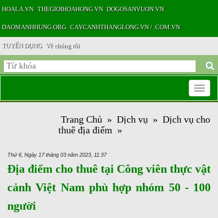
HOALA.VN
THEGIOIHOAHONG.VN
DOGOSANVUON.VN
DAOMANHHUNG.ORG
CAYCANHTHANGLONG.VN / .COM.VN
TUYỂN DỤNG
Về chúng tôi
Toggle
Trang Chủ
»
Dịch vụ
»
Dịch vụ cho
navigatio
thuê địa điểm
»
Thứ 6, Ngày 17 tháng 03 năm 2023, 11:37
Địa điểm cho thuê tại Công viên thực vật
cảnh Việt Nam phù hợp nhóm 50 - 100
người