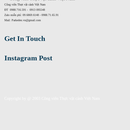
Công viên Thực vật cảnh Việt Nam
ĐT 0988.716.591 - 0913 095548
Zalo miễn phí: 09.6869.6148 - 0988.71.65.91
Mail: Parkeden.vn@gmail.com
Get In Touch
Instagram Post
Copyright by @ 2003 Công viên Thực vật cảnh Việt Nam