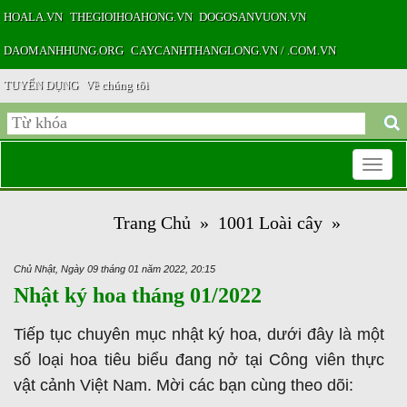
HOALA.VN
THEGIOIHOAHONG.VN
DOGOSANVUON.VN
DAOMANHHUNG.ORG
CAYCANHTHANGLONG.VN / .COM.VN
TUYỂN DỤNG
Về chúng tôi
Toggle
Trang Chủ
»
1001 Loài cây
»
navigatio
Chủ Nhật, Ngày 09 tháng 01 năm 2022, 20:15
Nhật ký hoa tháng 01/2022
Tiếp tục chuyên mục nhật ký hoa, dưới đây là một
số loại hoa tiêu biểu đang nở tại Công viên thực
vật cảnh Việt Nam. Mời các bạn cùng theo dõi: