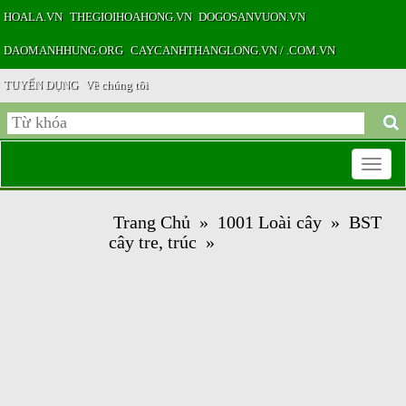
HOALA.VN
THEGIOIHOAHONG.VN
DOGOSANVUON.VN
DAOMANHHUNG.ORG
CAYCANHTHANGLONG.VN / .COM.VN
TUYỂN DỤNG
Về chúng tôi
Toggle
Trang Chủ
»
1001 Loài cây
»
BST
navigatio
cây tre, trúc
»